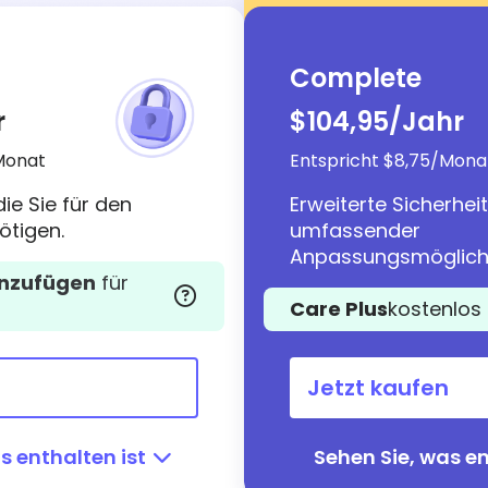
Complete
r
$104,95
/Jahr
Monat
Entspricht $8,75/Mona
ie Sie für den
Erweiterte Sicherhei
ötigen.
umfassender
Anpassungsmöglichk
inzufügen
für
Care Plus
kostenlos
Jetzt kaufen
s enthalten ist
Sehen Sie, was en