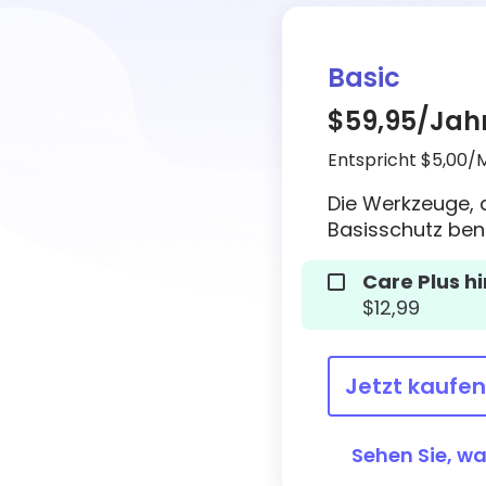
Mehr lesen
lesen
Besuchen Sie
das Hilfe-
Center
Basic
$59,95
/Jah
Entspricht $5,00/
Die Werkzeuge, d
Basisschutz ben
Care Plus h
$12,99
Jetzt kaufen
Sehen Sie, wa