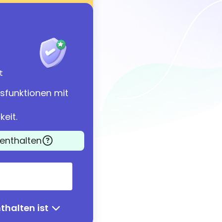
t
tsfunktionen mit
eit.
 enthalten
thalten ist