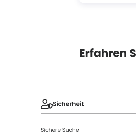
Erfahren S
Plan
Sicherheit
feature
comparison.
Basic
$59,95
/Jahr
Sichere Suche
Choose