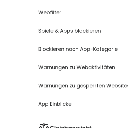
Care Plus hinzufügen
für $12,99
your
Webfilter
plan.
Jetzt kaufen
Spiele & Apps blockieren
Blockieren nach App-Kategorie
Warnungen zu Webaktivitäten
Warnungen zu gesperrten Website
App Einblicke
Gleichgewicht