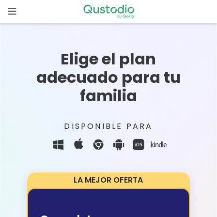
Skip
to
content
Inicio
Elige el plan
Comenzar
adecuado para tu
familia
¿Por qué
elegir
Qustodio?
DISPONIBLE PARA
Funcionalidades
Descargas
LA MEJOR OFERTA
Precios