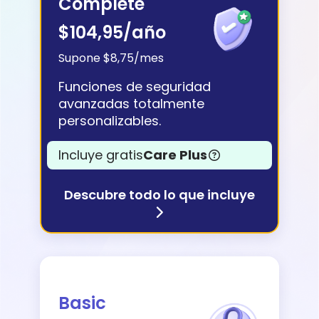
Complete
Historias
$104,95
/año
familiares
Supone $8,75/mes
Centro de
Funciones de seguridad
aprendizaje
avanzadas totalmente
personalizables.
Asistencia
Incluye gratis
Care Plus
Acceso
Crear cuenta
Descubre todo lo que incluye
Basic