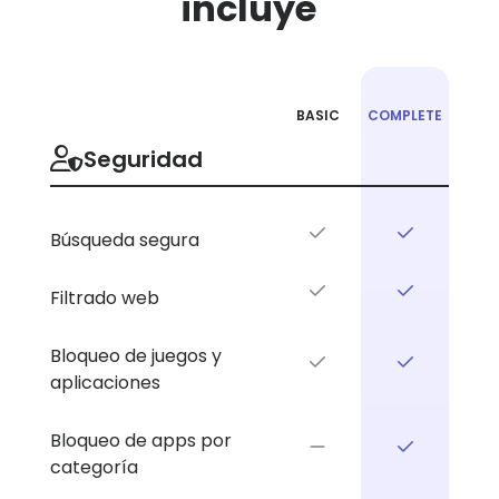
incluye
BASIC
COMPLETE
Plan
Choose
Seguridad
feature
your
comparison.
plan.
Búsqueda segura
Filtrado web
Bloqueo de juegos y
aplicaciones
Bloqueo de apps por
categoría