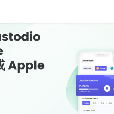
todio
e
或 Apple