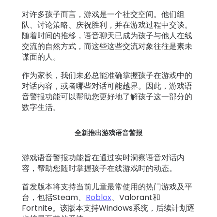
保
对许多孩子而言，游戏是一个社交空间。他们组
护
队、讨论策略、庆祝胜利，并在游戏过程中交谈。
随着时间的推移，语音聊天已成为孩子与他人在线
交流的自然方式，而这些这些交流对象往往是素未
定
谋面的人。
价
作为家长，我们未必总能准确掌握孩子在游戏中的
对话内容，或者哪些对话可能越界。因此，游戏语
家
音警报功能可以帮助您更好地了解孩子这一部分的
庭
数字生活。
案
例
全新推出游戏语音警报
学
游戏语音警报功能旨在通过实时洞察语音对话内
习
容，帮助您随时掌握孩子在线游戏时的动态。
首发版本将支持当前儿童最常使用的热门游戏及平
支
台，包括Steam、
Roblox
、Valorant和
持
Fortnite。该版本支持Windows系统，后续计划逐