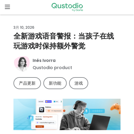
Skip
to
content
主
3月 10, 2026
页
全新游戏语音警报：当孩子在线
玩游戏时保持额外警觉
为什么选
择
Qustodio
Inés Ivorra
Qustodio product
功
产品更新
新功能
游戏
能
下
载
开
始