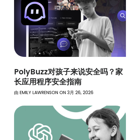
保
护
定
价
家
庭
PolyBuzz对孩子来说安全吗？家
案
长应用程序安全指南
例
由
EMILY LAWRENSON
ON
3月 26, 2026
学
习
支
持