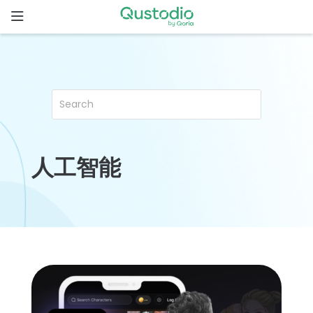
Skip
to
content
主
页
为什么选
择
Qustodio
人工智能
功
能
下
载
开
始