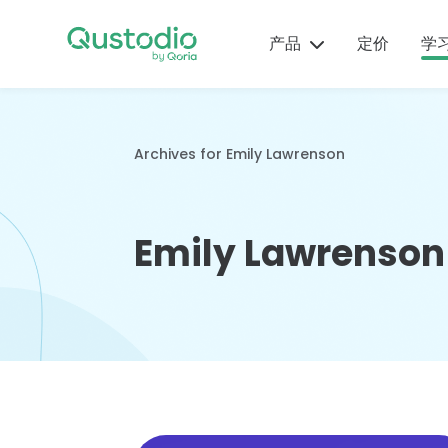
Skip
在您
to
产品
定价
学
Qus
content
使用
中，
来自
为什么选
产
育
帮
功
安
域专
择
品
儿
助
能
全
Archives for Emily Lawrenson
个性
Qustodio
提
见
中
指
领先的家
持和
示
解
心
南
数百万家长的信赖之
长控制工
导。
Emily Lawrenson
选，Qustodio帮助
最近的产
基于实
分步骤操
具、警报
家长需要
只需数
立即
您的孩子拥有安全和
品更新和
证的儿
作指南和
和报告触
了解的应
钟即可
平衡的数字生活。
功能以及
童健康
视频将帮
手可得。
用和游戏
始使用
易用的操
和安全
助您设
摘要、评
Qustod
了解更多
查看所有
作方法，
信息和
置、使用
级、警告
保护和
功能
帮助您充
研究，
Qustodio
和建议
控您的
分享受
以及来
并排除使
等。
子。
Qustodio
自科
用故障。
阅读指南
了解如
的先进功
技、心