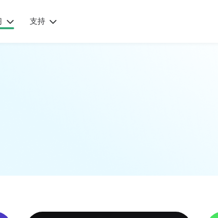
的
习
支持
todio
之旅
获取
该领
开
家庭案例
下载
家的
始
“Qustodio
让每一台设备
化支
保
让我安
均受到
指
护
心，我一
直在寻找
Qustodio的保
确保孩子
分
护，从智能手
安全的工
具”
获取
开
机、平板电脑
艾莉森, 两个
孩子的妈妈
到台式机和
阅读更多家庭故事
io
Chromebook
监
等。
孩
前往下载
何