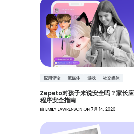
访问帮助
和评价
开始
能。
理学、
中心
医学等
阅读产品
领域专
提示
家的深
入见
解。
阅读育
儿见解
应用评论
流媒体
游戏
社交媒体
Zepeto对孩子来说安全吗？家长
程序安全指南
由
EMILY LAWRENSON
ON
7月 14, 2026