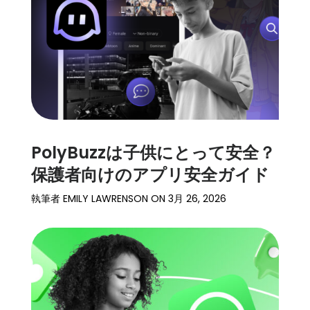
細
サ
ポ
ー
ト
価
格
PolyBuzzは子供にとって安全？
保護者向けのアプリ安全ガイド
ログイン
登録
執筆者
EMILY LAWRENSON
ON
3月 26, 2026