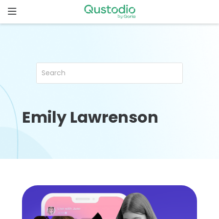
Skip
to
content
ホ
ー
ム
Qustodio
が選ばれ
る理由
Emily Lawrenson
機
能
家
族
の
ス