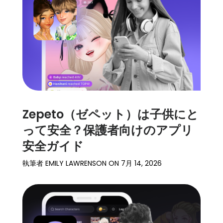
ト
ー
リ
ー
始
め
る
Zepeto（ゼペット）は子供にと
ダ
って安全？保護者向けのアプリ
ウ
安全ガイド
ン
ロ
執筆者
EMILY LAWRENSON
ON
7月 14, 2026
ー
ド
詳