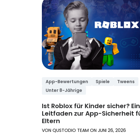
Mehr lesen
lesen
Besuchen Sie
das Hilfe-
Center
App-Bewertungen
Spiele
Tweens
Unter 8-Jährige
Ist Roblox für Kinder sicher? Ei
Leitfaden zur App-Sicherheit f
Eltern
VON
QUSTODIO TEAM
ON
JUNI 26, 2026