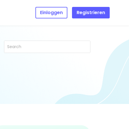
Einloggen
Registrieren
ilienberichte
“Qustodio gibt
mir die Ruhe, die
ich gesucht habe,
wenn es um die
Sicherheit meiner
Kinder geht.”
Allison, mutter von
zwei Kindern
n Sie weitere
hrungen von
lien