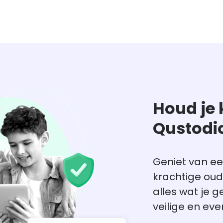
Houd je 
Qustodi
Geniet van ee
krachtige oude
alles wat je g
veilige en eve