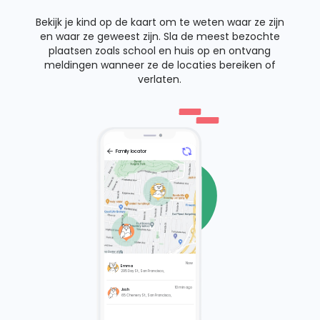
Bekijk je kind op de kaart om te weten waar ze zijn
en waar ze geweest zijn. Sla de meest bezochte
plaatsen zoals school en huis op en ontvang
meldingen wanneer ze de locaties bereiken of
verlaten.
Emma
Family locator
Active
Emma, 115 ft accurancy
401 Anderson St, San Francisco,
CA 94110 USA
Now
Today
Emma
295 Day St, San Francisco,
295 Day St, San Francisco,
9:30
CA 94131, USA
View on map
10 min ago
Josh
65 Chenery St, San Francisco,
10:30
65 Chenery St, San Francisco,
CA 94131, USA
View on map
3400-3416 Folsom St, San
11:30
Francisco, CA 94110, USA