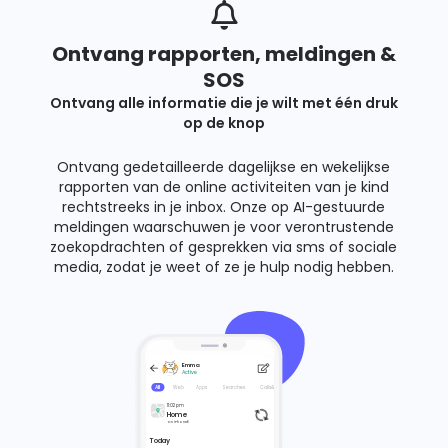
Ontvang rapporten, meldingen &
SOS
Ontvang alle informatie die je wilt met één druk
op de knop
Ontvang gedetailleerde dagelijkse en wekelijkse
rapporten van de online activiteiten van je kind
rechtstreeks in je inbox. Onze op AI-gestuurde
meldingen waarschuwen je voor verontrustende
zoekopdrachten of gesprekken via sms of sociale
media, zodat je weet of ze je hulp nodig hebben.
Emma
Timeline
Active
All
Web
Apps
Searches
Calls&
May 3rd 2022, 6:29pm
Time spent:
8min
Pages visited:
6
11:02 pm
Home
On iPhone6
Trustworthiness
Child safety
Unsatisfactory
Very poor
Today