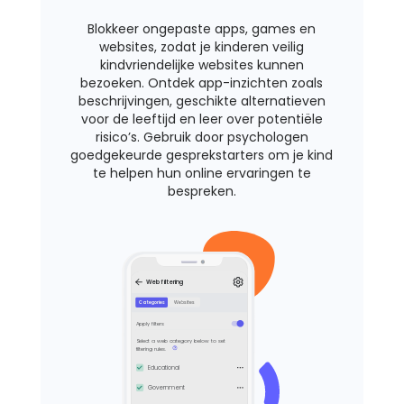
Blokkeer ongepaste apps, games en
Support
websites, zodat je kinderen veilig
kindvriendelijke websites kunnen
bezoeken. Ontdek app-inzichten zoals
Familieverhalen
beschrijvingen, geschikte alternatieven
voor de leeftijd en leer over potentiële
risico’s. Gebruik door psychologen
Inloggen
Registreren
goedgekeurde gesprekstarters om je kind
te helpen hun online ervaringen te
bespreken.
Web filtering
Categories
Websites
Apply filters
Select a web category below to set
filtering rules.
Educational
Social network
Government
Allow