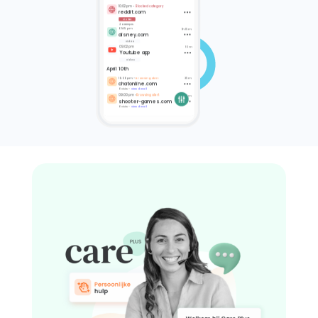
10:02 pm -
Blocked category
reddit.com
violent
Visited videos
2 attempts
09:15 pm
1h 15m
disney.com
6:20 PM - Rotten tomatoes
video
https://editorial.rottentomatoes.com/
09:02 pm
10m
Youtube
article/weekend-box-office-results-the-
Youtube app
multiverse-of-madness-shrinks-a-little-
video
Play video
but-still-dominates/
April 10th
4:56 PM - No title
10:00 pm -
Browsing alert
35m
https://www.google.com
chatonline.com
search engine
6 visits -
view detail
09:00 pm -
Browsing alert
15m
shooter-games.com
6 visits -
view detail