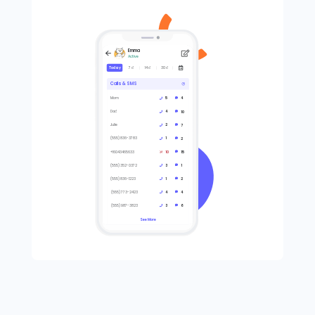
Emma
Active
7 d
14 d
30 d
Today
Timeline
Calls & SMS
Calls & 
17:53
4
Mom
5
Mom
<1min
Mom
Dad
4
Dad
10
+15743202932
Hi. im outside
Julie
2
Julie
7
where are you?
(555) 836-3783
(555) 836-3
1
2
17:53
<1min
Mom
+16043465633
10
15
+160434656
+15743202932
(555) 352-0372
(555) 352-0
14:23
3
1
<1hr
Dad
(555) 836-1223
(555) 836-1
1
2
647873889
12:00
<1hr
(555) 773-2423
(555) 773-
4
4
Julie
(555) 987-3823
(555) 987-
3
6
+15749582734
soccer tomorrow?
See More
See More