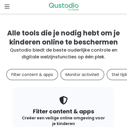
Skip
to
content
Home
Alle tools die je nodig hebt om je
Waarom
kinderen online te beschermen
Qustodio
Qustodio biedt de beste ouderlijke controle en
digitale welzijnsfuncties op één plek.
Functies
Filter content & apps
Monitor activiteit
Stel tij
Aan
de
slag
Downloads
Filter content & apps
Creëer een veilige online omgeving voor
Prijzen
je kinderen