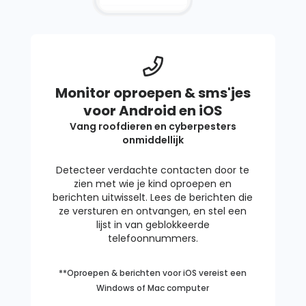
View on map
231 Cortland Ave, San Francisco,
12:30
CA 94110, USA
View on map
499 Anderson St, San Francisco,
13:30
CA 94110, USA
View on map
Monitor oproepen & sms'jes
voor Android en iOS
Vang roofdieren en cyberpesters
onmiddellijk
Detecteer verdachte contacten door te
zien met wie je kind oproepen en
berichten uitwisselt. Lees de berichten die
ze versturen en ontvangen, en stel een
lijst in van geblokkeerde
telefoonnummers.
**Oproepen & berichten voor iOS vereist een
Windows of Mac computer