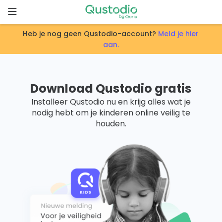
Skip
to
content
Heb je nog geen Qustodio-account?
Meld je hier
Home
aan.
Waarom
Qustodio
Download Qustodio gratis
Installeer Qustodio nu en krijg alles wat je
Functies
nodig hebt om je kinderen online veilig te
houden.
Aan
de
slag
Downloads
Prijzen