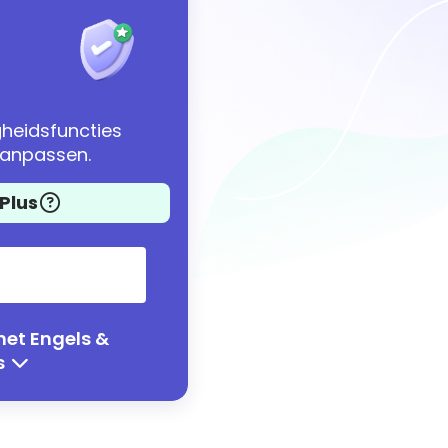
heidsfuncties
 aanpassen.
Plus
het Engels &
s