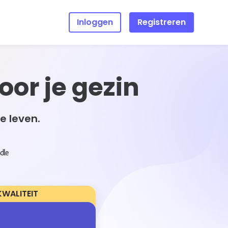
Inloggen
Registreren
halen
oor je gezin
 de
zocht
 dat
g online
e leven.
wee
KWALITEIT