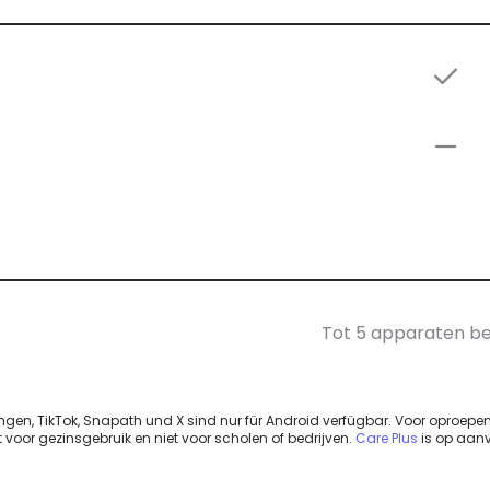
Tot 5 apparaten 
gen, TikTok, Snapath und X sind nur für Android verfügbar. Voor oproepe
oor gezinsgebruik en niet voor scholen of bedrijven.
Care Plus
is op aan