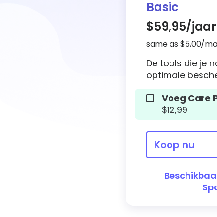
Basic
experts.
$59,95
/jaar
Lees onze tips
same as $5,00/m
De tools die je 
optimale besch
Voeg Care P
$12,99
Koop nu
Beschikbaar
Sp