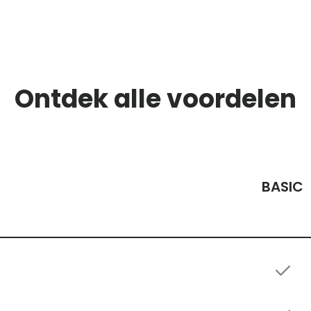
Ontdek alle voordelen
BASIC
E PRIJS-KWALITEIT
plete
95
/jaar
ief gratis
Care