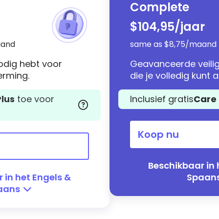
Meer
Complete
informatie
$104,95
/jaar
aand
same as $8,75/maand
nodig hebt voor
Geavanceerde veilig
erming.
die je volledig kunt
lus
toe voor
Inclusief gratis
Care 
Koop nu
Beschikbaar in 
 in het Engels &
Spaan
aans