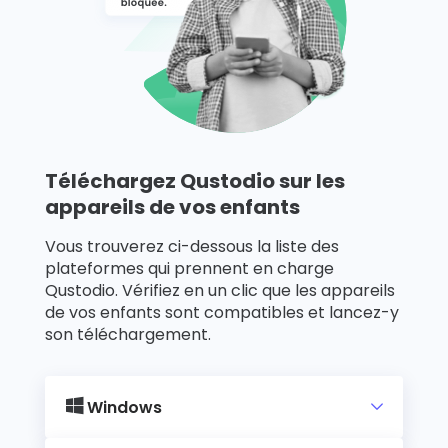
Témoignages
de familles
Se
renseigner
Téléchargez Qustodio sur les
Assistance
appareils de vos enfants
Vous trouverez ci-dessous la liste des
plateformes qui prennent en charge
Se connecter
S’inscrire
Qustodio. Vérifiez en un clic que les appareils
de vos enfants sont compatibles et lancez-y
son téléchargement.
Windows