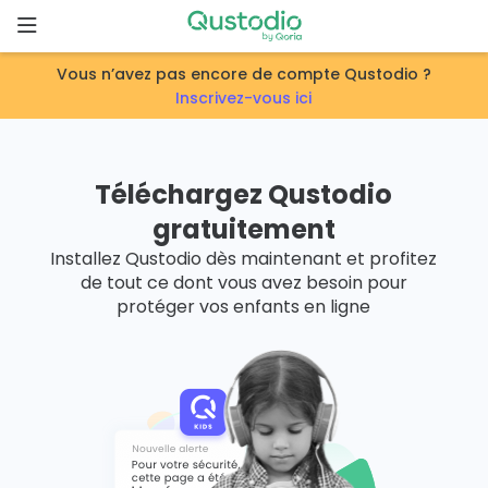
Skip
to
content
Vous n’avez pas encore de compte Qustodio ?
Page
Inscrivez-vous ici
d’accueil
Pourquoi
Téléchargez Qustodio
Qustodio
?
gratuitement
Installez Qustodio dès maintenant et profitez
de tout ce dont vous avez besoin pour
Fonctionnalités
protéger vos enfants en ligne
Démarrer
Téléchargements
Tarifs