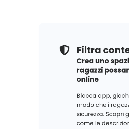
dritta sul nostro
center
esperti.
prodotto
Leggi le dritte
dedicate ai
genitori
Filtra cont
Crea uno spazio
ragazzi possan
online
Blocca app, giochi 
modo che i ragazz
sicurezza. Scopri 
come le descrizion