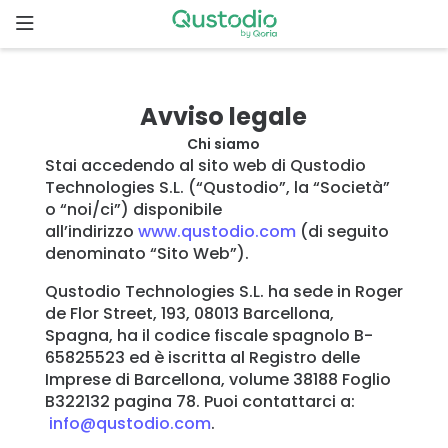
Skip
to
content
Home
Avviso legale
Perché
Chi siamo
Qustodio?
Stai accedendo al sito web di Qustodio
Technologies S.L. (“Qustodio”, la “Società”
o “noi/ci”) disponibile
Iniziare
all’indirizzo
www.qustodio.com
(di seguito
denominato “Sito Web”).
Funzionalità
Qustodio Technologies S.L. ha sede in Roger
de Flor Street, 193, 08013 Barcellona, ​​
Downloads
Spagna, ha il codice fiscale spagnolo B-
65825523 ed è iscritta al Registro delle
Imprese di Barcellona, ​​volume 38188 Foglio
Tariffe
B322132 pagina 78. Puoi contattarci a:
info@qustodio.com
.
Storie di