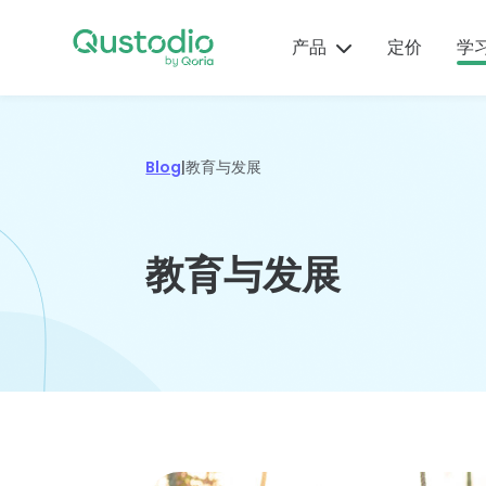
Skip
在您
to
产品
定价
学
Qus
content
使用
中，
来自
为什么选
产
育
帮
功
安
域专
择
品
儿
助
能
全
Blog
|
教育与发展
个性
Qustodio
提
见
中
指
领先的家
持和
示
解
心
南
数百万家长的信赖之
长控制工
导。
教育与发展
选，Qustodio帮助
最近的产
基于实
分步骤操
具、警报
家长需要
只需数
立即
您的孩子拥有安全和
品更新和
证的儿
作指南和
和报告触
了解的应
钟即可
平衡的数字生活。
功能以及
童健康
视频将帮
手可得。
用和游戏
始使用
易用的操
和安全
助您设
摘要、评
Qustod
了解更多
查看所有
作方法，
信息和
置、使用
级、警告
保护和
功能
帮助您充
研究，
Qustodio
和建议
控您的
分享受
以及来
并排除使
等。
子。
Qustodio
自科
用故障。
阅读指南
了解如
的先进功
技、心