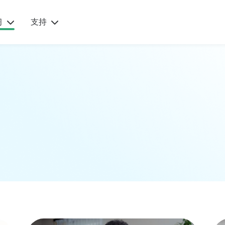
的
习
支持
todio
之旅
获取
该领
开
家庭案例
下载
家的
始
“Qustodio
让每一台设备
化支
保
让我安
均受到
指
护
心，我一
直在寻找
Qustodio的保
确保孩子
分
护，从智能手
安全的工
具”
获取
开
机、平板电脑
艾莉森, 两个
孩子的妈妈
到台式机和
阅读更多家庭故事
io
Chromebook
监
等。
孩
前往下载
何