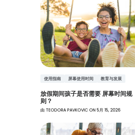
访问帮助
和评价
开始
能。
理学、
中心
医学等
阅读产品
领域专
提示
家的深
入见
解。
阅读育
儿见解
使用指南
屏幕使用时间
教育与发展
放假期间孩子是否需要 屏幕时间规
则？
由
TEODORA PAVKOVIC
ON
5月 15, 2026