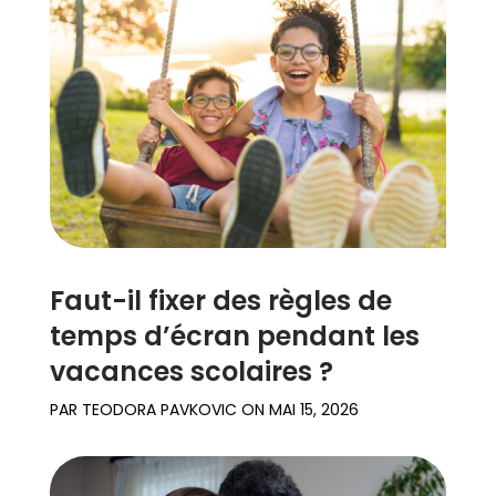
Témoignages
de familles
Se
renseigner
Assistance
Faut-il fixer des règles de
Se connecter
S’inscrire
temps d’écran pendant les
vacances scolaires ?
PAR
TEODORA PAVKOVIC
ON
MAI 15, 2026