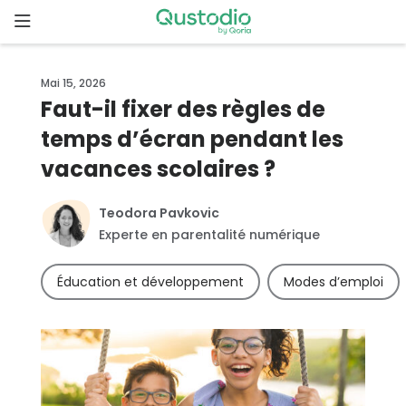
Skip
to
content
Page
Mai 15, 2026
d’accueil
Faut-il fixer des règles de
temps d’écran pendant les
Pourquoi
Qustodio
vacances scolaires ?
?
Teodora Pavkovic
Fonctionnalités
Experte en parentalité numérique
Éducation et développement
Modes d’emploi
Démarrer
Téléchargements
Tarifs