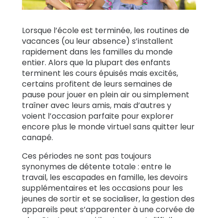
Témoignages
Lorsque l’école est terminée, les routines de
de familles
vacances (ou leur absence) s’installent
rapidement dans les familles du monde
Se
entier.
Alors que la plupart des enfants
renseigner
terminent les cours épuisés mais excités,
certains profitent de leurs semaines de
pause pour jouer en plein air ou simplement
Assistance
traîner avec leurs amis, mais d’autres y
voient l’occasion parfaite pour explorer
encore plus
le monde virtuel sans quitter leur
Se connecter
S’inscrire
canapé.
Ces périodes ne sont pas toujours
synonymes de détente totale : entre le
travail, les escapades en famille, les devoirs
supplémentaires et les occasions pour les
jeunes de sortir et se socialiser, la gestion des
appareils peut s’apparenter à une corvée de