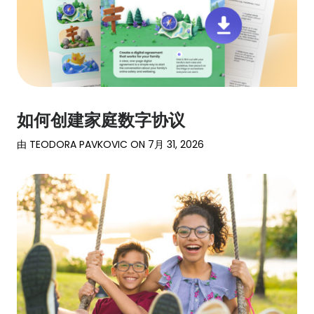
保
护
定
价
如何创建家庭数字协议
家
由
TEODORA PAVKOVIC
ON
7月 31, 2026
庭
案
例
学
习
支
持