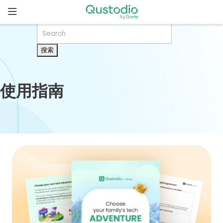
Skip
to
content
搜
主
索：
页
为什么选
使用指南
择
Qustodio
功
能
下
载
开
始