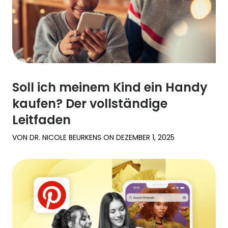
Familienberichte
Lernen
Hilfe
Soll ich meinem Kind ein Handy
kaufen? Der vollständige
Einloggen
Registrieren
Leitfaden
VON
DR. NICOLE BEURKENS
ON
DEZEMBER 1, 2025