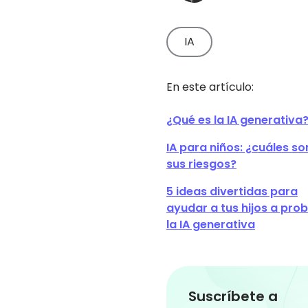
Discover more
Descubre
nuestros
consejos pa
IA
los padres
En este artículo:
¿Qué es la IA generativa
IA para niños: ¿cuáles so
sus riesgos?
5 ideas divertidas para
ayudar a tus hijos a pro
la IA generativa
Suscríbete a