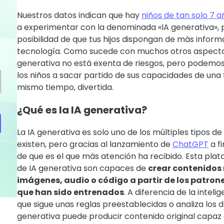
Nuestros datos indican que hay
niños de tan solo 7 a
a experimentar con la denominada «IA generativa», p
posibilidad de que tus hijos dispongan de más inform
tecnología. Como sucede con muchos otros aspectos 
generativa no está exenta de riesgos, pero podemos 
los niños a sacar partido de sus capacidades de una
mismo tiempo, divertida.
¿Qué es la IA generativa?
La IA generativa es solo uno de los múltiples tipos de i
existen, pero gracias al lanzamiento de
ChatGPT
a f
de que es el que más atención ha recibido. Esta pla
de IA generativa son capaces de
crear contenidos
imágenes, audio o código a partir de los patrone
que han sido entrenados
. A diferencia de la intelig
que sigue unas reglas preestablecidas o analiza los da
generativa puede producir contenido original capaz d