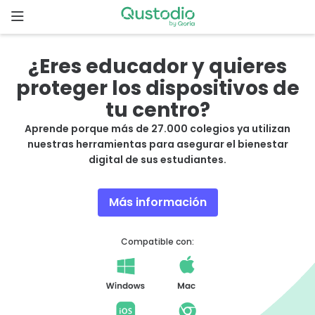
Skip
to
content
Inicio
¿Eres educador y quieres
proteger los dispositivos de
Comenzar
tu centro?
Aprende porque más de 27.000 colegios ya utilizan
¿Por qué
nuestras herramientas para asegurar el bienestar
elegir
digital de sus estudiantes.
Qustodio?
Más información
Funcionalidades
Compatible con:
Descargas
Precios