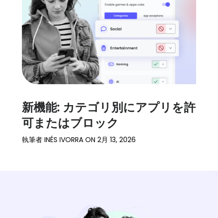
細
サ
ポ
ー
ト
価
格
新機能: カテゴリ別にアプリを許
可またはブロック
ログイン
登録
執筆者
INÉS IVORRA
ON
2月 13, 2026