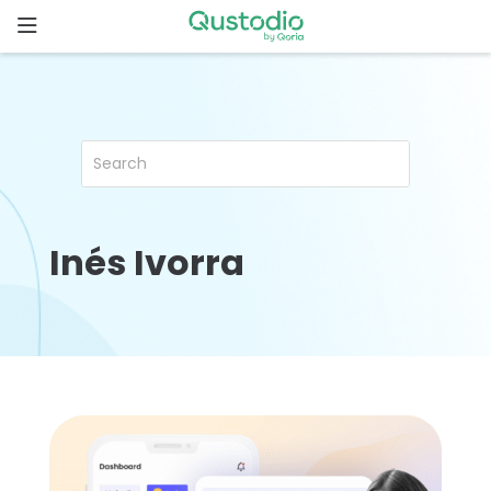
Skip
to
content
ホ
ー
ム
Qustodio
が選ばれ
る理由
Inés Ivorra
機
能
家
族
の
ス