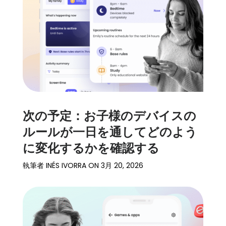
ト
ー
リ
ー
始
め
る
次の予定：お子様のデバイスの
ダ
ルールが一日を通してどのよう
ウ
に変化するかを確認する
ン
ロ
執筆者
INÉS IVORRA
ON
3月 20, 2026
ー
ド
詳