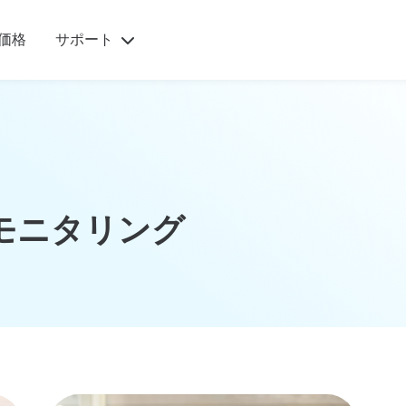
todio
を通
価格
サポート
専任
門家
の個
始
家族のストー
ダウ
サポ
め
リー
ンロ
とガ
る
ード
ン
“Qustodio
は、子供
内
スマートフォ
たちの安
モニタリング
全を確保
ンやタブレッ
ぐ取
できてい
io
トからデスク
るとい
う、私が
様
トップパソコ
求めてい
た安心感
と
ン、
を与えて
開
Chromebook
くれま
す”
ま
などまで、あ
アリソン、2
らゆるデバイ
人の子の母親
家族のストーリーを
スにQustodio
ロ
もっと読む
を入手できま