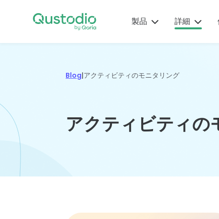
Skip
Qus
to
の旅
製品
詳細
content
して
の専
から
Qustodio
製
子
ヘ
機
安
別の
が選ばれ
品
育
ル
能
全
Blog
|
アクティビティのモニタリング
ート
る理由
の
て
プ
ガ
イダ
一流のペ
ヒ
の
セ
イ
ス。
何百万人もの保護者
アレンタ
数分以
ン
ヒ
ン
ド
アクティビティの
がQustodioを信頼
ルコント
に
ト
ン
タ
今す
して、子供たちの安
ロールツ
保護者が
Qustod
ト
ー
得
全とバランスの取れ
最新の製
ール、ア
知ってお
でお子
たオンラインを維持
品アップ
テクノ
Qustodio
ラート、
くべきア
の保護
しています。
デートと
ロジ
の設定、
レポート
プリやゲ
監視を
機能に加
ー、心
使用、ト
を指先一
ームに関
始でき
詳細
えて便利
理学、
ラブルシ
つでご利
する概
す。
なノウハ
医学な
ューティ
用になれ
要、評
ダウン
ウで、
どから
ングに役
ます。
価、警