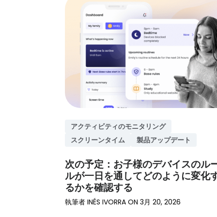
ード
Qustodio
の専門
立つ段階
告、推奨
全機能を
を最大限
家の洞
的なガイ
事項。
表示
にご活用
察を含
ドとビデ
ガイドと
いただけ
む、オ
オ。
レビュー
ます。
ンライ
ヘルプセ
を見る
ンでの
製品のヒ
ンターに
子供の
ントを見
アクセス
健康と
る
安全に
関する
事実に
アクティビティのモニタリング
基づく
スクリーンタイム
製品アップデート
情報と
調査。
次の予定：お子様のデバイスのル
ルが一日を通してどのように変化
子育て
るかを確認する
のヒン
トを見
執筆者
INÉS IVORRA
ON
3月 20, 2026
る