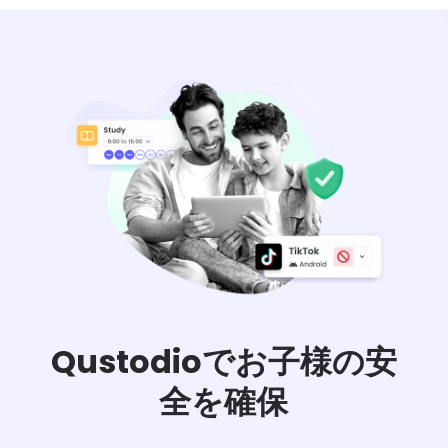
ト
ー
リ
ー
始
め
る
ダ
ウ
ン
ロ
ー
Qustodioでお子様の安
ド
全を確保
詳