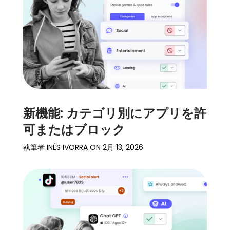
細
サ
ポ
ー
ト
価
格
新機能: カテゴリ別にアプリを許
可またはブロック
ログイン
登録
執筆者
INÉS IVORRA
ON
2月 13, 2026