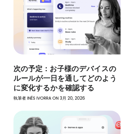
ト
ー
リ
ー
始
め
る
次の予定：お子様のデバイスの
ダ
ルールが一日を通してどのよう
ウ
に変化するかを確認する
ン
ロ
執筆者
INÉS IVORRA
ON
3月 20, 2026
ー
ド
詳