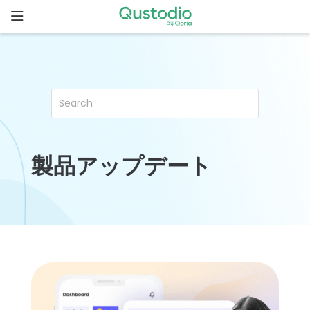
Skip
to
content
ホ
ー
ム
Qustodio
が選ばれ
る理由
製品アップデート
機
能
家
族
の
ス