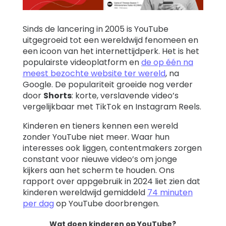
Support
Sinds de lancering in 2005 is YouTube
uitgegroeid tot een wereldwijd fenomeen en
Familieverhalen
een icoon van het internettijdperk. Het is het
populairste videoplatform en
de op één na
meest bezochte website ter wereld
, na
Google. De populariteit groeide nog verder
Inloggen
Registreren
door
Shorts
: korte, verslavende video’s
vergelijkbaar met TikTok en Instagram Reels.
Kinderen en tieners kennen een wereld
zonder YouTube niet meer. Waar hun
interesses ook liggen, contentmakers zorgen
constant voor nieuwe video’s om jonge
kijkers aan het scherm te houden. Ons
rapport over appgebruik in 2024 liet zien dat
kinderen wereldwijd gemiddeld
74 minuten
per dag
op YouTube doorbrengen.
Wat doen kinderen op YouTube?