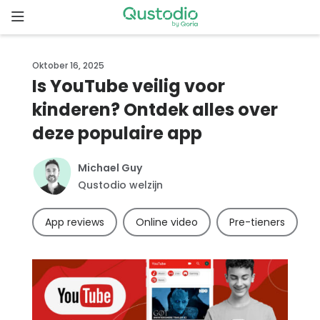
Skip
to
content
Home
Oktober 16, 2025
Is YouTube veilig voor
Waarom
kinderen? Ontdek alles over
Qustodio
deze populaire app
Functies
Michael Guy
Qustodio welzijn
Aan
de
App reviews
Online video
Pre-tieners
slag
Downloads
Prijzen