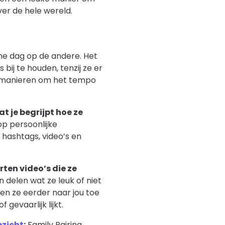
er de hele wereld.
ne dag op de andere. Het
bij te houden, tenzij ze er
e manieren om het tempo
t je begrijpt hoe ze
p persoonlijke
 hashtags, video’s en
rten video’s die ze
 delen wat ze leuk of niet
len ze eerder naar jou toe
gevaarlijk lijkt.
ezicht
:
Family Pairing.