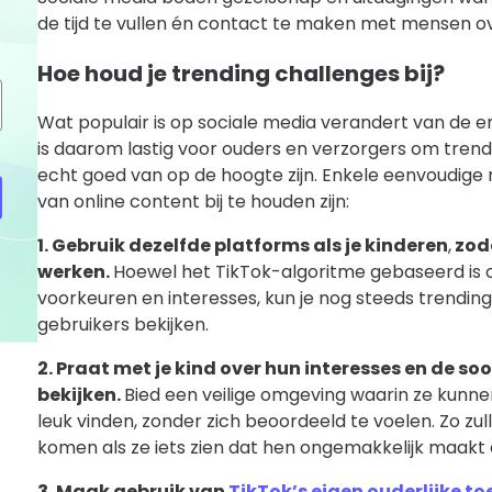
de tijd te vullen én contact te maken met mensen ov
Hoe houd je trending challenges bij?
Wat populair is op sociale media verandert van de e
is daarom lastig voor ouders en verzorgers om trends 
echt goed van op de hoogte zijn. Enkele eenvoudig
van online content bij te houden zijn:
1. Gebruik dezelfde platforms als je kinderen
,
zoda
werken.
Hoewel het TikTok-algoritme gebaseerd is o
voorkeuren en interesses, kun je nog steeds trending
gebruikers bekijken.
2. Praat met je kind over hun interesses en de soo
bekijken.
Bied een veilige omgeving waarin ze kunnen
leuk vinden, zonder zich beoordeeld te voelen. Zo zul
komen als ze iets zien dat hen ongemakkelijk maakt of 
3. Maak gebruik van
TikTok’s eigen ouderlijke to