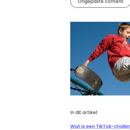
Ongepaste content
experts.
Lees onze tips
In dit artikel:
Wat is een TikTok-challe