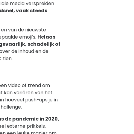
ciale media verspreiden
ndsnel, vaak steeds
eren van de nieuwste
epaalde emoji’s.
Helaas
gevaarlijk, schadelijk of
 over de inhoud en de
 zien.
een video of trend om
t kan variëren van het
 hoeveel push-ups je in
challenge.
ns de pandemie in 2020,
el externe prikkels.
ren een leuke manier om