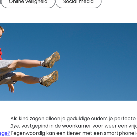
Meer
Online veiligheid
Social media
informatie
Als kind zagen alleen je geduldige ouders je perfecte
Bye
, vastgepind in de woonkamer voor weer een vri
nge?
Tegenwoordig kan een tiener met een smartphone ied