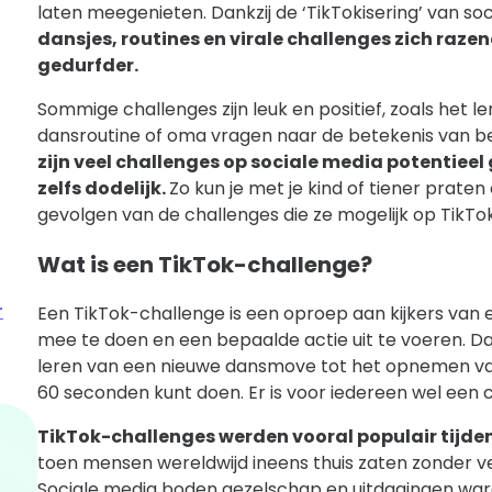
laten meegenieten. Dankzij de ‘TikTokisering’ van so
dansjes, routines en virale challenges zich raze
gedurfder.
Sommige challenges zijn leuk en positief, zoals het l
dansroutine of oma vragen naar de betekenis van b
zijn veel challenges op sociale media potentieel 
zelfs dodelijk.
Zo kun je met je kind of tiener praten
gevolgen van de challenges die ze mogelijk op TikTok
Wat is een TikTok-challenge?
r
Een TikTok-challenge is een oproep aan kijkers van 
mee te doen en een bepaalde actie uit te voeren. Da
leren van een nieuwe dansmove tot het opnemen van
60 seconden kunt doen. Er is voor iedereen wel een 
TikTok-challenges werden vooral populair tijde
toen mensen wereldwijd ineens thuis zaten zonder ve
Sociale media boden gezelschap en uitdagingen wa