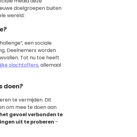
sociale media deze
 nieuwe doelgroepen buiten
le wereld.
ge?
hallenge”, een sociale
ing. Deelnemers worden
vallen. Tot nu toe heeft
jke slachtoffers
, allemaal
s doen?
eren te vermijden. Dit
len om mee te doen aan
het gevoel verbonden te
 dingen uit te proberen
–