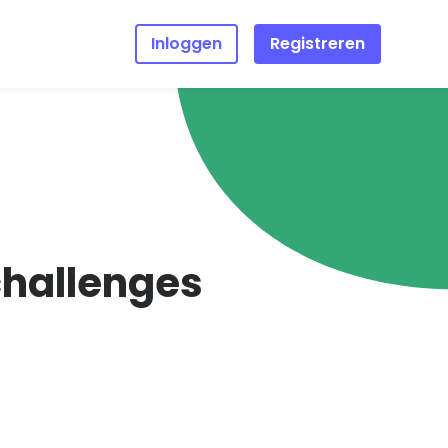
Inloggen
Registreren
halen
 de
zocht
 dat
g online
wee
challenges