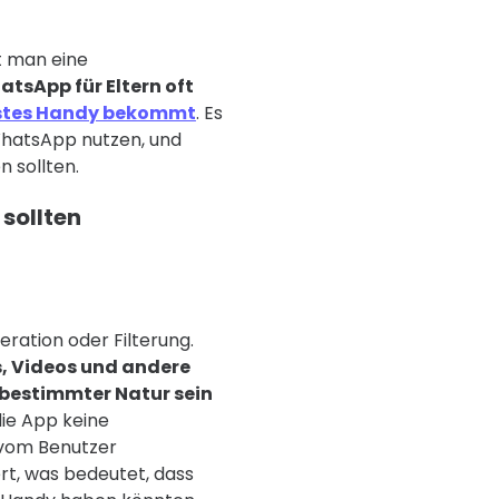
t man eine
tsApp für Eltern oft
erstes Handy bekommt
. Es
WhatsApp nutzen, und
n sollten.
 sollten
ration oder Filterung.
, Videos und andere
e bestimmter Natur sein
die App keine
 vom Benutzer
t, was bedeutet, dass