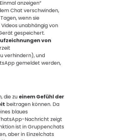
„Einmal anzeigen“
 dem Chat verschwinden,
 Tagen, wenn sie
d Videos unabhängig von
Gerät gespeichert.
Aufzeichnungen von
zeit
u verhindern), und
atsApp gemeldet werden,
, die zu
einem Gefühl der
it
beitragen können. Da
eines blaues
WhatsApp-Nachricht zeigt
nktion ist in Gruppenchats
en, aber in Einzelchats