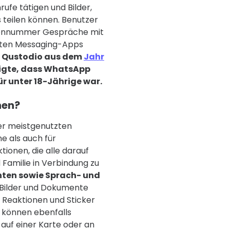
fe tätigen und Bilder,
 teilen können. Benutzer
efonnummer Gespräche mit
esten Messaging-Apps
n Qustodio aus dem
Jahr
igte, dass WhatsApp
r unter 18-Jährige war.
hen?
der meistgenutzten
e als auch für
tionen, die alle darauf
 Familie in Verbindung zu
hten sowie Sprach- und
 Bilder und Dokumente
 Reaktionen und Sticker
e können ebenfalls
 auf einer Karte oder an