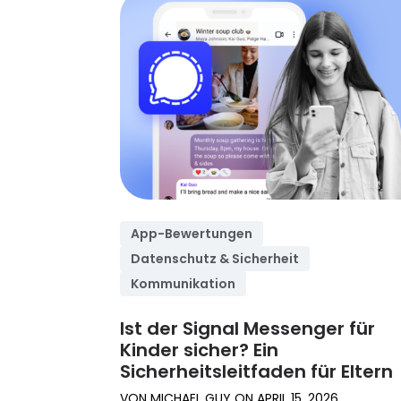
Mehr lesen
lesen
Besuchen Sie
das Hilfe-
Center
App-Bewertungen
Datenschutz & Sicherheit
Kommunikation
Ist der Signal Messenger für
Kinder sicher? Ein
Sicherheitsleitfaden für Eltern
VON
MICHAEL GUY
ON
APRIL 15, 2026