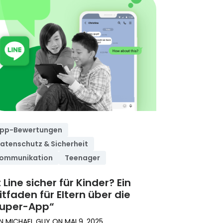
pp-Bewertungen
atenschutz & Sicherheit
ommunikation
Teenager
t Line sicher für Kinder? Ein
itfaden für Eltern über die
Super-App“
N
MICHAEL GUY
ON
MAI 9, 2025