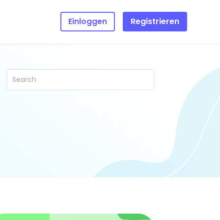
Einloggen
Registrieren
ilienberichte
“Qustodio gibt
mir die Ruhe, die
ich gesucht habe,
wenn es um die
Sicherheit meiner
Kinder geht.”
Allison, mutter von
zwei Kindern
n Sie weitere
hrungen von
lien