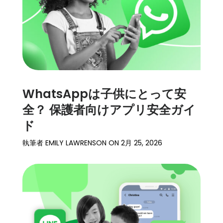
細
サ
ポ
ー
ト
WhatsAppは子供にとって安
価
格
全？ 保護者向けアプリ安全ガイ
ド
ログイン
登録
執筆者
EMILY LAWRENSON
ON
2月 25, 2026