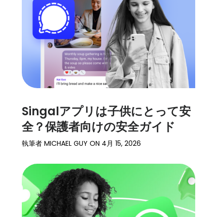
ト
ー
リ
ー
始
め
る
Singalアプリは子供にとって安
ダ
全？保護者向けの安全ガイド
ウ
ン
執筆者
MICHAEL GUY
ON
4月 15, 2026
ロ
ー
ド
詳