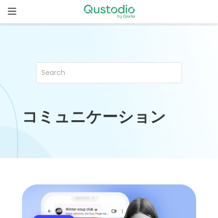
Skip
to
content
ホ
ー
ム
Qustodio
が選ばれ
る理由
コミュニケーション
機
能
家
族
の
ス