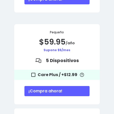
Pequeño
$59.95
/año
Supone $5/mes
5 Dispositivos
Care Plus /
+$12.99
¡Compra ahora!