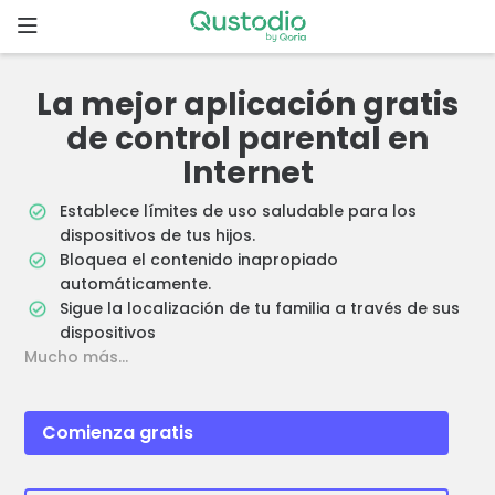
Skip
to
content
Inicio
La mejor aplicación gratis
de control parental en
Comenzar
Internet
¿Por qué
Establece límites de uso saludable para los
elegir
dispositivos de tus hijos.
Qustodio?
Bloquea el contenido inapropiado
automáticamente.
Sigue la localización de tu familia a través de sus
Funcionalidades
dispositivos
Mucho más…
Descargas
Comienza gratis
Precios