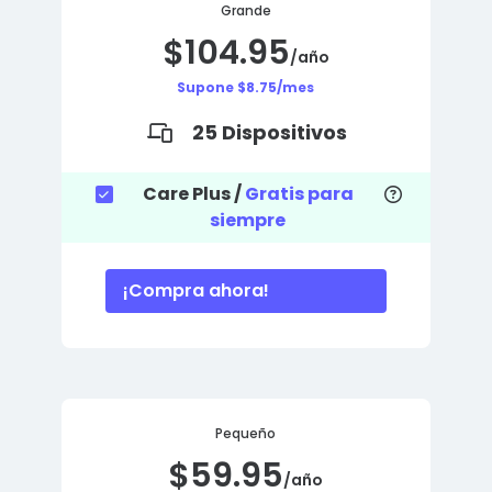
Grande
$104.95
/año
Supone $8.75/mes
25 Dispositivos
Care Plus /
Gratis para
siempre
¡Compra ahora!
Pequeño
$59.95
/año