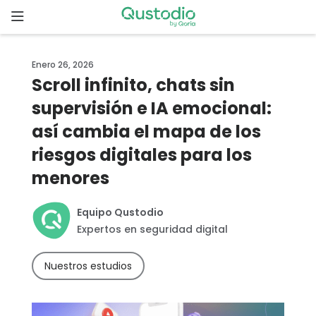
Skip
to
content
Inicio
Enero 26, 2026
Scroll infinito, chats sin
Comenzar
supervisión e IA emocional:
así cambia el mapa de los
¿Por qué
elegir
riesgos digitales para los
Qustodio?
menores
Funcionalidades
Equipo Qustodio
Expertos en seguridad digital
Descargas
Nuestros estudios
Precios