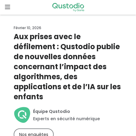
Skip
to
content
Page
Février 10, 2026
d’accueil
Aux prises avec le
défilement : Qustodio publie
Pourquoi
Qustodio
de nouvelles données
?
concernant l’impact des
algorithmes, des
Fonctionnalités
applications et de l’IA sur les
enfants
Démarrer
Équipe Qustodio
Téléchargements
Experts en sécurité numérique
Tarifs
Nos enquêtes