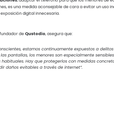
caciones:
adaptar el teléfono para que los menores de e
es, es una medida aconsejable de cara a evitar un uso i
exposición digital innecesaria.
-fundador de
Qustodio
, asegura que:
scientes, estamos continuamente expuestos a delitos d
las pantallas, los menores son especialmente sensibles
habituales. Hay que protegerlos con medidas concreta
dir daños evitables a través de internet”.