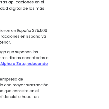
tas aplicaciones en el
dad digital de los más
etieron en España 375.506
infracciones en España ya
erior.
iesgo que suponen los
oras diarias conectados a
 Alpha a Zeta, educando
a empresa de
ndo con mayor sustracción
ue que consiste en el
fidencial o hacer un