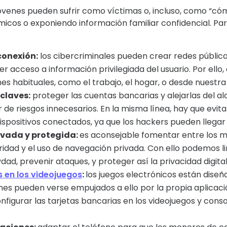
óvenes pueden sufrir como víctimas o, incluso, como “cómp
os o exponiendo información familiar confidencial. Para
 conexión:
los cibercriminales pueden crear redes pública
er acceso a información privilegiada del usuario. Por ell
s habituales, como el trabajo, el hogar, o desde nuestra
claves:
proteger las cuentas bancarias y alejarlas del a
de riesgos innecesarios. En la misma línea, hay que evita
spositivos conectados, ya que los hackers pueden llegar 
ivada y protegida:
es aconsejable fomentar entre los m
ridad y el uso de navegación privada. Con ello podemos li
dad, prevenir ataques, y proteger así la privacidad digital
 en los videojuegos
:
los juegos electrónicos están dise
es pueden verse empujados a ello por la propia aplicació
figurar las tarjetas bancarias en los videojuegos y cons