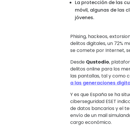
La protección de las c
móvil, algunas de las 
jóvenes.
Phising, hackeos, extorsi
delitos digitales, un 72% 
se comete por Internet, se
Desde
Qustodio
, platafo
delitos online para los m
las pantallas, tal y como 
a las generaciones digit
Y es que España se ha sit
ciberseguridad ESET indic
de datos bancarios y el te
envío de un mail simuland
cargo económico.