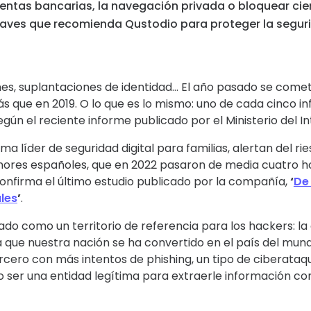
uentas bancarias, la navegación privada o bloquear cier
claves que recomienda Qustodio para proteger la seguri
ones, suplantaciones de identidad… El año pasado se com
más que en 2019. O lo que es lo mismo: uno de cada cinco 
gún el reciente informe publicado por el Ministerio del Int
rma líder de seguridad digital para familias, alertan del r
enores españoles, que en 2022 pasaron de media cuatro h
confirma el último estudio publicado por la compañía,
‘
De
ales
’
.
uado como un territorio de referencia para los hackers: l
a que nuestra nación se ha convertido en el país del mu
rcero con más intentos de phishing, un tipo de ciberataq
o ser una entidad legítima para extraerle información con