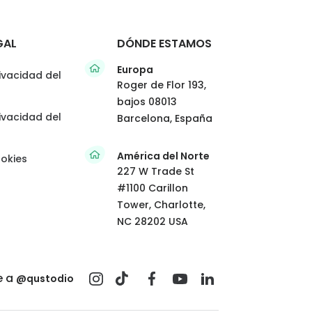
GAL
DÓNDE ESTAMOS
Europa
rivacidad del
Roger de Flor 193,
bajos 08013
rivacidad del
Barcelona, España
América del Norte
ookies
227 W Trade St
#1100 Carillon
Tower, Charlotte,
NC 28202 USA
e a
@qustodio