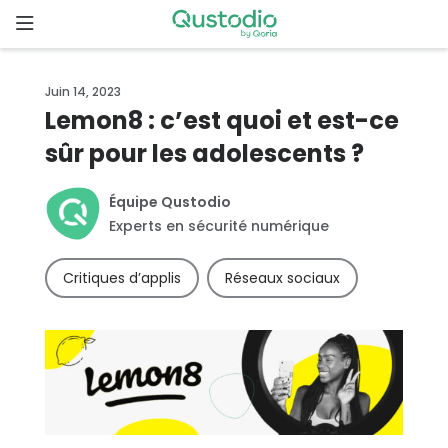
Skip
to
content
Page
Juin 14, 2023
d’accueil
Lemon8 : c’est quoi et est-ce
sûr pour les adolescents ?
Pourquoi
Qustodio
?
Équipe Qustodio
Experts en sécurité numérique
Fonctionnalités
Critiques d’applis
Réseaux sociaux
Démarrer
Téléchargements
Tarifs