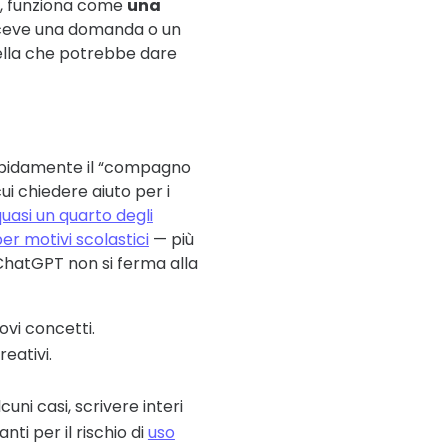
ca, funziona come
una
iceve una domanda o un
ella che potrebbe dare
rapidamente il “compagno
ui chiedere aiuto per i
uasi un quarto degli
er motivi scolastici
— più
 ChatGPT non si ferma alla
ovi concetti.
eativi.
uni casi, scrivere interi
ti per il rischio di
uso