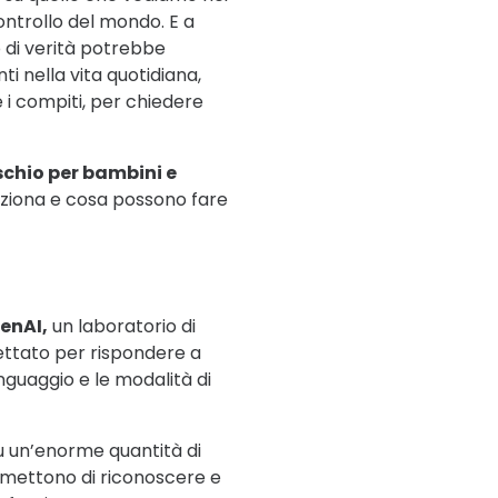
controllo del mondo. E a
 di verità potrebbe
i nella vita quotidiana,
 i compiti, per chiedere
schio per bambini e
nziona e cosa possono fare
enAI,
un laboratorio di
ogettato per rispondere a
nguaggio e le modalità di
 su un’enorme quantità di
 permettono di riconoscere e