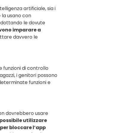
ligenza artificiale, sia i
e la usano con
adottando le dovute
evono imparare a
ttare davvero le
 funzioni di controllo
gazzi, i genitori possono
 determinate funzioni e
i non dovrebbero usare
 possibile utilizzare
per bloccare l’app