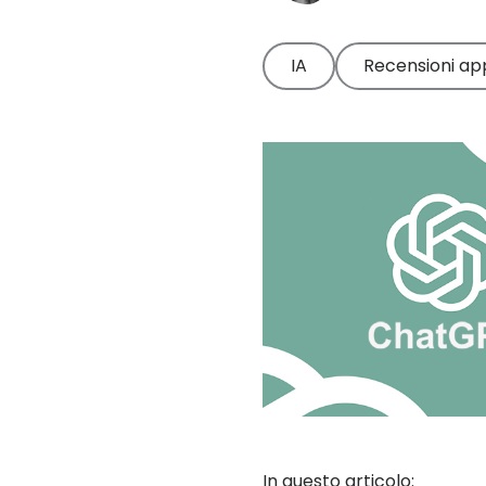
dritta sul nostro
center
esperti.
prodotto
Leggi le dritte
IA
Recensioni ap
dedicate ai
genitori
In questo articolo: