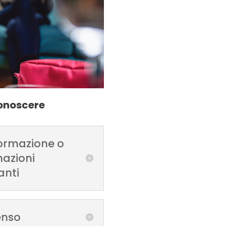
conoscere
formazione o
mazioni
anti
enso