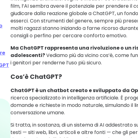
film, l’AI sembra avere il potenziale per prendere il 
giudicare dalla reazione globale a ChatGPT, un fondo
esserci. Con strumenti del genere, sempre più present
o
molti ragazzi stanno iniziando a farne ricorso durante
consigli o perfino per cercare conforto emotivo.
Ma ChatGPT rappresenta una rivoluzione o un ri
re
adolescenti?
Vediamo più da vicino cos’è, come fu
i genitori per renderne l’uso più sicuro.
tGPT
Cos’è ChatGPT?
ChatGPT è un chatbot creato e sviluppato da Op
ricerca specializzato in intelligenza artificiale. È pr
domande e richieste in modo naturale, simulando il li
conversazione umane.
Si tratta, in sostanza, di un sistema di AI addestrato
testi — siti web, libri, articoli e altre fonti — che gli