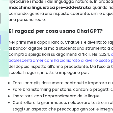
riprodurre i modelli del linguaggio naturale. In prati
macchina linguistica pre-addestrata
: quando r
comando, genera una risposta coerente, simile a qu
una persona reale.
E i ragazzi per cosa usano ChatGPT?
Nei primi mesi dopo il lancio, ChatGPT è diventato 
di banco” digitale di molti studenti: uno strumento a c
compiti o spiegazioni su argomenti difficili. Nel 2024,
q
y
adolescenti americani ha dichiarato di averlo usato p
del doppio rispetto all’anno precedente. Ma l’uso di
scuola. I ragazzi, infatti, lo impiegano per:
Fare i compiti, riassumere contenuti e imparare nu
Fare brainstorming per storie, canzoni o progetti cr
Esercitarsi con l’apprendimento delle lingue.
Controllare la grammatica, rielaborare testi o, in alc
saggi (un aspetto che preoccupa genitori e insegnan