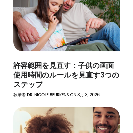
細
サ
ポ
ー
ト
価
格
許容範囲を見直す：子供の画面
使用時間のルールを見直す3つの
ステップ
ログイン
登録
執筆者
DR. NICOLE BEURKENS
ON
3月 3, 2026