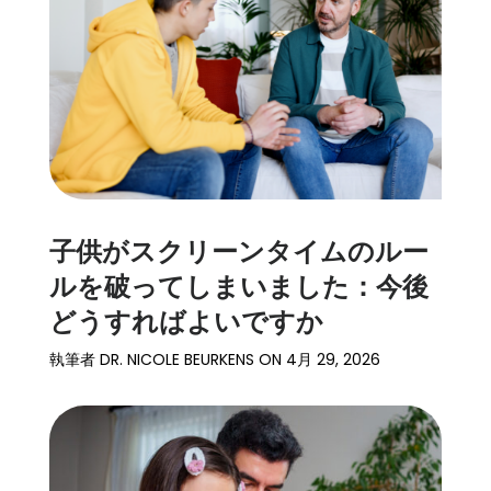
ト
ー
リ
ー
始
め
る
子供がスクリーンタイムのルー
ダ
ルを破ってしまいました：今後
ウ
どうすればよいですか
ン
ロ
執筆者
DR. NICOLE BEURKENS
ON
4月 29, 2026
ー
ド
詳