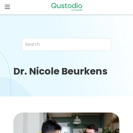
Skip
to
content
ホ
ー
ム
Qustodio
が選ばれ
る理由
Dr. Nicole Beurkens
機
能
家
族
の
ス