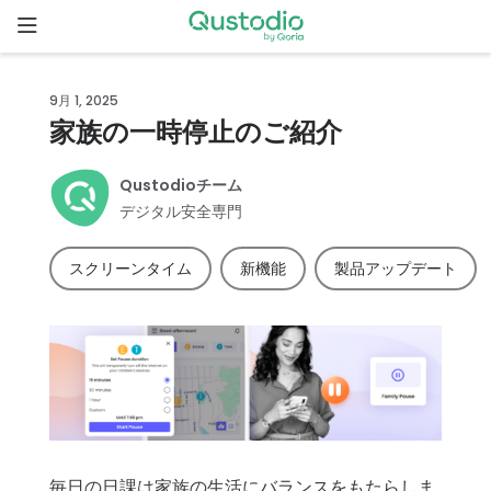
Skip
to
content
ホ
9月 1, 2025
ー
家族の一時停止のご紹介
ム
Qustodioチーム
Qustodio
デジタル安全専門
が選ばれ
る理由
スクリーンタイム
新機能
製品アップデート
機
能
家
族
の
ス
毎日の日課は家族の生活にバランスをもたらしま