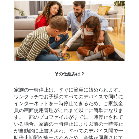
細
サ
ポ
ー
ト
価
格
その仕組みは？
ログイン
登録
家族の一時停止は、すぐに簡単に始められます。
ワンタッチでお子様のすべてのデバイスで同時に
インターネットを一時停止できるため、ご家族全
員の画面使用管理がこれまで以上に簡単になりま
す。一部のプロファイルがすでに一時停止されて
いる場合、家族の一時停止により以前の一時停止
が自動的に上書きされ、すべてのデバイス間で一
時停止期間が統一されるため、全体が同期されて