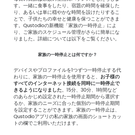
ト
す。一緒に食事をしたり、宿題の時間を確保した
ー
り、あるいは単に穏やかな時間を設けたりするこ
リ
とで、子供たちの幸せと健康を保つことができま
す。Qustodioの新機能「家族の一時停止」によ
ー
り、ご家族のスケジュール管理がさらに簡単にな
りました。詳細については以下をご覧ください。
始
め
家族の一時停止とは何ですか？
る
デバイスやプロファイルを1つずつ一時停止する代
ダ
わりに、家族の一時停止を使用すると、
お子様の
ウ
すべてのインターネット接続を同時に一時停止で
ン
きるようになりました
。15分、30分、1時間など
ロ
のあらかじめ設定された一時停止期間から選択す
るか、家族のニーズに合った個別の一時停止期間
ー
を設定することができます。家族の一時停止は、
ド
Qustodioアプリの私の家族の画面のショートカッ
トの欄でご利用いただけます。
詳