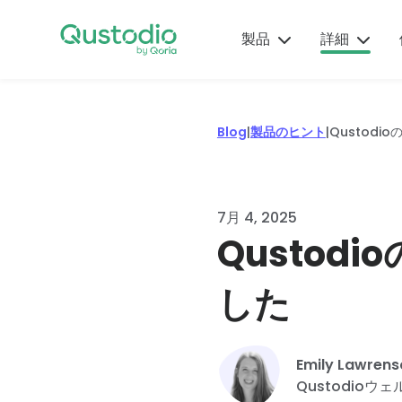
Skip
Qus
to
の旅
製品
詳細
content
して
の専
から
Qustodio
製
子
ヘ
機
安
別の
Blog
|
製品のヒント
|
Qustod
が選ばれ
品
育
ル
能
全
ート
る理由
の
て
プ
ガ
イダ
一流のペ
ヒ
の
セ
イ
ス。
何百万人もの保護者
アレンタ
数分以
ン
ヒ
ン
ド
7月 4, 2025
がQustodioを信頼
ルコント
に
ト
ン
タ
今す
Qusto
して、子供たちの安
ロールツ
保護者が
Qustod
ト
ー
得
全とバランスの取れ
最新の製
ール、ア
知ってお
でお子
たオンラインを維持
品アップ
テクノ
Qustodio
ラート、
くべきア
の保護
した
しています。
デートと
ロジ
の設定、
レポート
プリやゲ
監視を
機能に加
ー、心
使用、ト
を指先一
ームに関
始でき
詳細
えて便利
理学、
ラブルシ
つでご利
する概
す。
Emily Lawrens
なノウハ
医学な
ューティ
用になれ
要、評
ダウン
Qustodioウ
ウで、
どから
ングに役
ます。
価、警