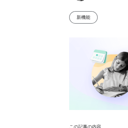
ード
Qustodio
の専門
立つ段階
告、推奨
全機能を
を最大限
家の洞
的なガイ
事項。
表示
にご活用
察を含
ドとビデ
新機能
ガイドと
いただけ
む、オ
オ。
レビュー
ます。
ンライ
ヘルプセ
を見る
ンでの
製品のヒ
ンターに
子供の
ントを見
アクセス
健康と
る
安全に
関する
事実に
基づく
情報と
調査。
子育て
のヒン
トを見
る
この記事の内容