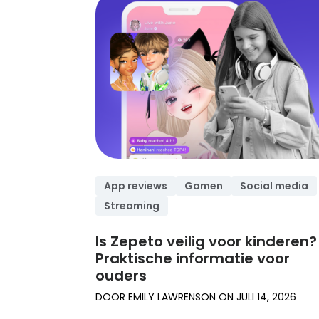
experts.
Lees onze tips
App reviews
Gamen
Social media
Streaming
Is Zepeto veilig voor kinderen?
Praktische informatie voor
ouders
DOOR
EMILY LAWRENSON
ON
JULI 14, 2026