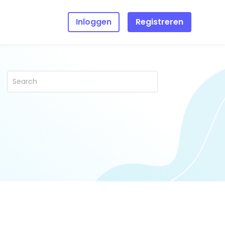
Inloggen
Registreren
halen
 de
zocht
 dat
g online
wee