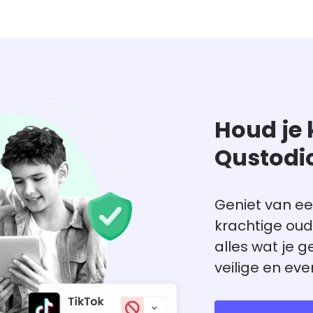
Houd je 
Qustodi
Geniet van ee
krachtige oude
alles wat je g
veilige en eve