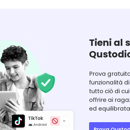
Tieni al 
Qustodi
Prova gratuit
funzionalità d
tutto ciò di c
offrire ai rag
ed equilibrata
Prova Qustod