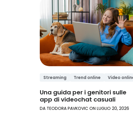
dritta sul nostro
center
esperti.
prodotto
Leggi le dritte
dedicate ai
genitori
Streaming
Trend online
Video onlin
Una guida per i genitori sulle
app di videochat casuali
DA
TEODORA PAVKOVIC
ON
LUGLIO 20, 2026