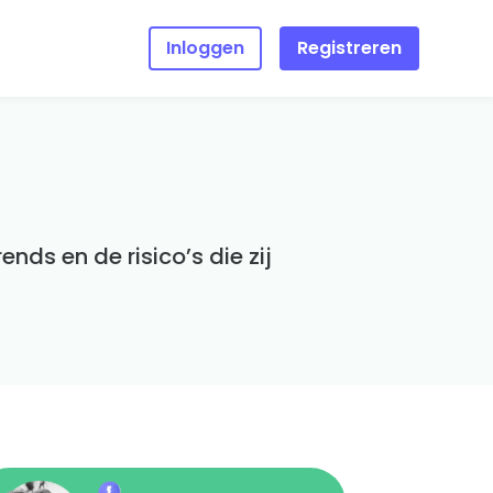
Inloggen
Registreren
halen
 de
zocht
 dat
g online
nds en de risico’s die zij
wee