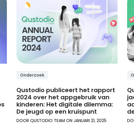
Meer
informatie
Onderzoek
O
Qustodio publiceert het rapport
Qu
2024 over het appgebruik van
ja
ps
kinderen: Het digitale dilemma:
aa
De jeugd op een kruispunt
de
DOOR
QUSTODIO TEAM
ON
JANUARI 21, 2025
DO