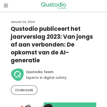
Skip
to
content
Home
Januari 24, 2024
Qustodio publiceert het
Waarom
jaarverslag 2023: Van jongs
Qustodio
af aan verbonden: De
Functies
opkomst van de AI-
generatie
Aan
de
Qustodio Team
slag
Experts in digital safety
Downloads
Onderzoek
Prijzen