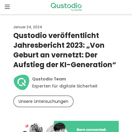
Skip
to
content
Startseite
Januar 24, 2024
Qustodio veröffentlicht
Warum
Jahresbericht 2023: „Von
Qustodio
Geburt an vernetzt: Der
Funktionen
Aufstieg der KI-Generation“
Los
Qustodio Team
geht’s
Experten für digitale Sicherheit
Unsere Untersuchungen
Downloads
Preise