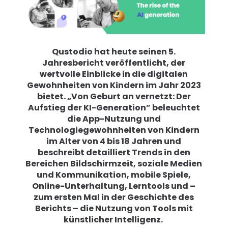
Familienberichte
Lernen
Qustodio hat heute seinen 5.
Jahresbericht veröffentlicht, der
Hilfe
wertvolle Einblicke in die digitalen
Gewohnheiten von Kindern im Jahr 2023
bietet. „Von Geburt an vernetzt: Der
Einloggen
Registrieren
Aufstieg der KI-Generation” beleuchtet
die App-Nutzung und
Technologiegewohnheiten von Kindern
im Alter von 4 bis 18 Jahren und
beschreibt detailliert Trends in den
Bereichen Bildschirmzeit, soziale Medien
und Kommunikation, mobile Spiele,
Online-Unterhaltung, Lerntools und –
zum ersten Mal in der Geschichte des
Berichts – die Nutzung von Tools mit
künstlicher Intelligenz.