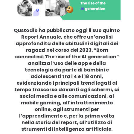
famiglia
Impara
Qustodio ha pubblicato oggi il suo quinto
Report Annuale, che offre un’analisi
Assistenza
approfondita delle abitudini digitali dei
ragazzi nel corso del 2023. “Born
connected: The rise of the AI generation”
Accesso
Iscriviti
analizza l’uso delle app e della
tecnologia da parte di bambini e
adolescenti tra i 4 e i 18 anni,
evidenziando i principali trend legati al
tempo trascorso davanti agli schermi, ai
social media e alle comunicazioni, al
mobile gaming, all’intrattenimento
online, agli strumenti per
l’apprendimento e, per la prima volta
nella storia del report, all’utilizzo di
strumenti di intelligenza artificiale.