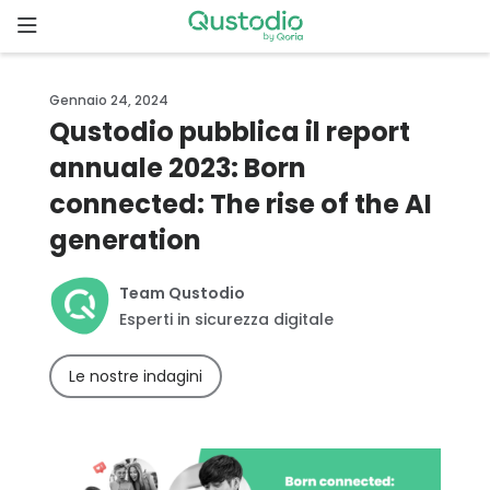
Skip
to
content
Home
Gennaio 24, 2024
Qustodio pubblica il report
Perché
annuale 2023: Born
Qustodio?
connected: The rise of the AI
Iniziare
generation
Funzionalità
Team Qustodio
Esperti in sicurezza digitale
Downloads
Le nostre indagini
Tariffe
Storie di