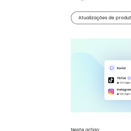
Leia dicas de
ajuda
produtos
Leia dicas
para pais
Atualizações de produ
Neste artigo: