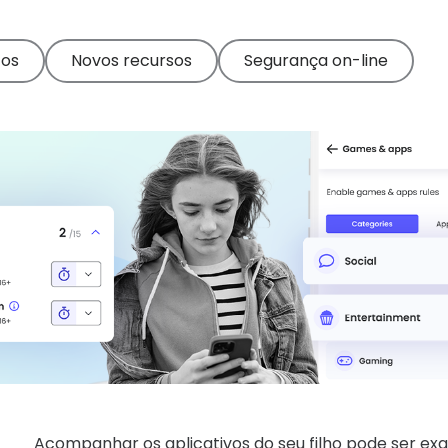
tos
Novos recursos
Segurança on-line
Acompanhar os aplicativos do seu filho pode ser exau