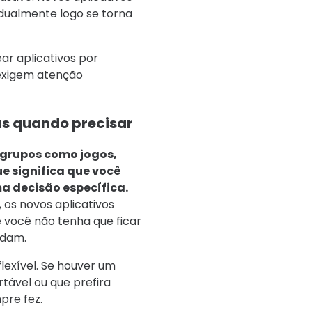
dualmente logo se torna
ar aplicativos por
o exigem atenção
as quando precisar
 grupos como jogos,
e significa que você
a decisão específica.
 os novos aplicativos
você não tenha que ficar
udam.
exível. Se houver um
rtável ou que prefira
re fez.