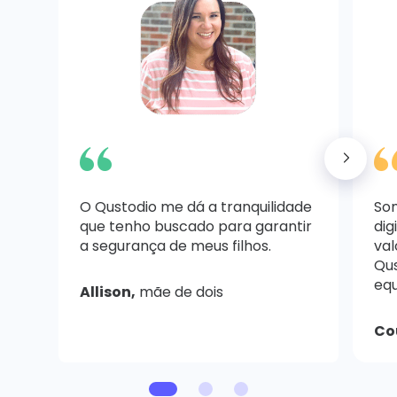
O Qustodio me dá a tranquilidade
So
que tenho buscado para garantir
dig
a segurança de meus filhos.
val
Qus
equ
Allison,
mãe de dois
Co