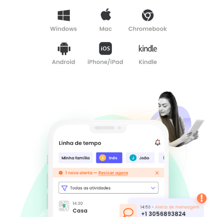
Relatos
de
família
Aprendizagem
Suporte
Log in
Inscrever-se