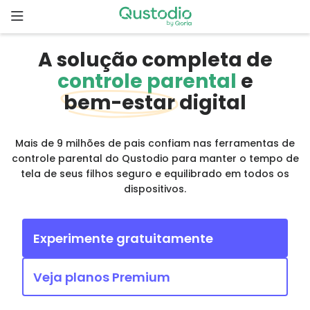
Skip
to
content
Página
A solução completa de
inicial
controle parental
e
bem-estar
digital
Por que o
Qustodio?
Mais de 9 milhões de pais confiam nas ferramentas de
controle parental do Qustodio para manter o tempo de
Recursos
tela de seus filhos seguro e equilibrado em todos os
dispositivos.
Começar
Experimente gratuitamente
Downloads
Veja planos Premium
Preços