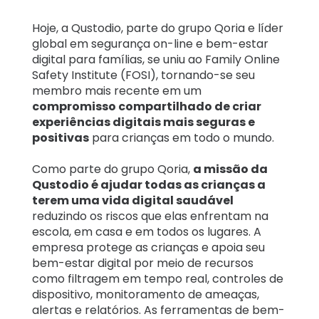
Relatos
Hoje, a Qustodio, parte do grupo Qoria e líder
de
global em segurança on-line e bem-estar
família
digital para famílias, se uniu ao Family Online
Safety Institute (FOSI), tornando-se seu
Aprendizagem
membro mais recente em um
compromisso compartilhado de criar
experiências digitais mais seguras e
Suporte
positivas
para crianças em todo o mundo.
Como parte do grupo Qoria,
a missão da
Log in
Inscrever-se
Qustodio é ajudar todas as crianças a
terem uma vida digital saudável
reduzindo os riscos que elas enfrentam na
escola, em casa e em todos os lugares. A
empresa protege as crianças e apoia seu
bem-estar digital por meio de recursos
como filtragem em tempo real, controles de
dispositivo, monitoramento de ameaças,
alertas e relatórios. As ferramentas de bem-