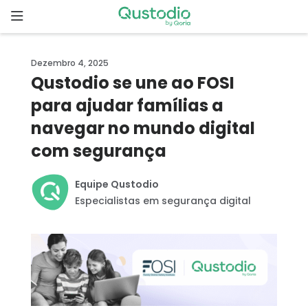
Skip
to
content
Página
Dezembro 4, 2025
inicial
Qustodio se une ao FOSI
para ajudar famílias a
Por que o
Qustodio?
navegar no mundo digital
com segurança
Recursos
Equipe Qustodio
Começar
Especialistas em segurança digital
Downloads
Preços