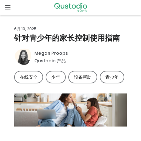
Skip
to
content
主
6月 10, 2025
页
针对青少年的家长控制使用指南
为什么选
Megan Proops
择
Qustodio 产品
Qustodio
在线安全
少年
设备帮助
青少年
功
能
下
载
开
始