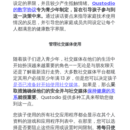
设定的界限，并且较少产生抵触情绪。
Qustodio
的数字协议
专为青少年制定，旨在引导孩子参与到
登录
注册
这一决策中来。
通过谈话要点来指导家庭技术使用
情况的反思，并引导您的家庭成员共同设定让每个
人都满意的健康数字界限。
管理社交媒体使用
随着孩子们进入青少年，社交媒体在他们的生活中
开始扮演越来越重要的角色——无论是与朋友聊天
还是了解最新流行走势。大多数社交媒体平台都规
定其用户必须至少年满 13 岁，但是您可以决定孩子
是否已准备好开始使用社交媒体
。如果是，那么
采
取措施确保他们的安全并与社交媒体
保持健康的关
系
就很重要
。Qustodio 提供多种工具来帮助您做
到这一点。
您孩子使用的所有社交应用程序都会显示在其个人
资料的游戏和应用程序列表中。在那里，您可以选
择是否要阻止这些应用或设置时间限制。
将每日使