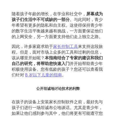
保
护
随着孩子年龄的增长，在学业和社交中，
屏幕成为
孩子们生活中不可或缺的一部分
。与此同时，青少
年希望有更多的隐私和自主权。这使得保持青少年
定
的数字生活平衡越来越有挑战，一方面要保证他们
价
的上网安全，另一方面要支持他们走上独立之路。
因此，许多家庭求助于
家长控制工具
来支持这段旅
家
程。但是，面对市场上众多的工具和过剩的信息，
庭
该从哪里开始呢？
本指南结合了专家的建议和我们
案
自己的研究，将帮助您快速入门
并开始帮助青少年
例
积极使用设备。您有低龄的孩子？您还可以查看我
们针对
8 岁以下儿童的指南
。
学
习
公开坦诚地讨论技术的利弊
在孩子的设备上安装家长控制软件之前，最好先与
支
孩子们进行一场坦诚布公地谈话。尤其是青少年，
持
如果让他们感到参与其中，他们将更有可能遵守您